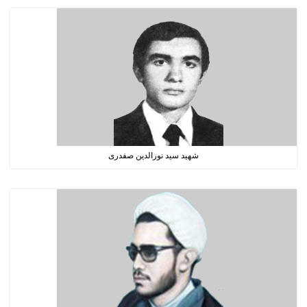
شهید سید نورالدین صفدری