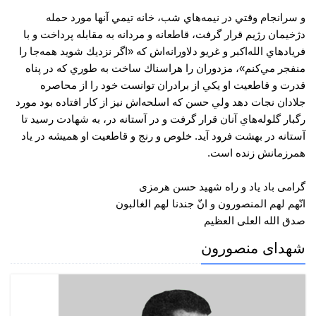
و سرانجام وقتي در نيمه‌هاي شب، خانه تيمي آنها مورد حمله
دژخيمان رژيم قرار گرفت، قاطعانه و مردانه به مقابله پرداخت و با
فرياد‌هاي الله‌اكبر و غريو دلاورانه‌اش كه «اگر نزديك شويد همه‌جا را
منفجر مي‌كنم»، مزدوران را هراسناك ساخت به طوري كه در پناه
قدرت و قاطعيت او يكي از برادران توانست خود را از محاصره
جلادان نجات دهد ولي حسن كه اسلحه‌اش نيز از كار افتاده بود مورد
رگبار گلوله‌هاي آنان قرار گرفت و در آستانه در، به شهادت رسيد تا
آستانه در بهشت فرود آيد. خلوص و رنج و قاطعيت او همیشه در یاد
همرزمانش زنده است.
گرامی باد یاد و راه شهید حسن هرمزی
انّهم لهم المنصورون و انّ جندنا لهم الغالبون
صدق الله العلی العظیم
شهدای منصورون