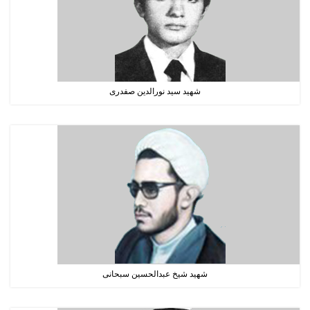
شهید سید نورالدین صفدری
شهید شیخ عبدالحسین سبحانی