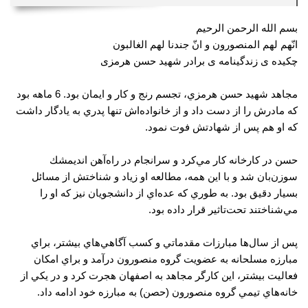
بسم الله الرحمن الرحیم
انّهم لهم المنصورون و انّ جندنا لهم الغالبون
چکیده ی زندگینامه ی برادر شهید حسن هرمزی
مجاهد شهيد حسن هرمزي، تجسم رنج و كار و ايمان بود. 6 ماهه بود
كه مادرش را از دست داد و از خانواده‌اش تنها پدري به يادگار داشت
كه او هم پس از شهادتش فوت نمود.
حسن در كارخانه كار مي‌كرد و سرانجام در راه‌آهن انديمشك
سوزن‌بان شد و با اين همه، مطالعه او زياد و شناختش از مسائل
بسيار دقيق بود. به طوري كه عده‌اي از دانشجويان نيز كه او را
مي‌شناختند تحت‌تاثير قرار داده بود.
پس از سال‌ها مبارزات مقدماتي و كسب آگاهي‌هاي بيشتر، براي
مبارزه مسلحانه به عضويت گروه منصورون درآمد و براي امكان
فعاليت بيشتر، اين كارگر مجاهد به اصفهان هجرت كرد و در يكي از
خانه‌هاي تيمي گروه منصورون (حصن) به مبارزه خود ادامه داد.